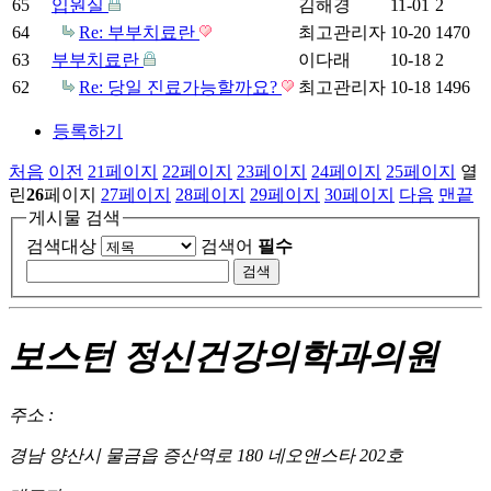
65
입원실
김해경
11-01
2
64
Re: 부부치료란
최고관리자
10-20
1470
63
부부치료란
이다래
10-18
2
62
Re: 당일 진료가능할까요?
최고관리자
10-18
1496
등록하기
처음
이전
21
페이지
22
페이지
23
페이지
24
페이지
25
페이지
열
린
26
페이지
27
페이지
28
페이지
29
페이지
30
페이지
다음
맨끝
게시물 검색
검색대상
검색어
필수
보스턴 정신건강의학과의원
주소 :
경남 양산시 물금읍 증산역로 180 네오앤스타 202호