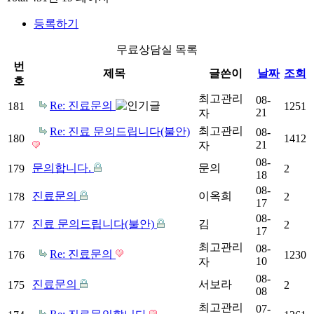
등록하기
무료상담실 목록
번
제목
글쓴이
날짜
조회
호
최고관리
08-
Re: 진료문의
181
1251
21
자
최고관리
Re: 진료 문의드립니다(불안)
08-
180
1412
21
자
08-
문의합니다.
문의
179
2
18
08-
진료문의
이옥희
178
2
17
08-
진료 문의드립니다(불안)
김
177
2
17
최고관리
08-
Re: 진료문의
176
1230
10
자
08-
진료문의
서보라
175
2
08
최고관리
07-