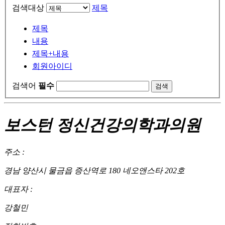
검색대상
제목
제목
내용
제목+내용
회원아이디
검색어
필수
보스턴 정신건강의학과의원
주소 :
경남 양산시 물금읍 증산역로 180 네오앤스타 202호
대표자 :
강철민