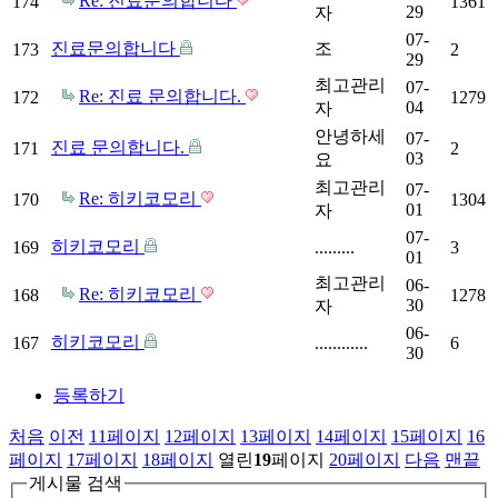
Re: 진료문의합니다
174
1361
29
자
07-
진료문의합니다
조
173
2
29
최고관리
07-
Re: 진료 문의합니다.
172
1279
04
자
안녕하세
07-
진료 문의합니다.
171
2
03
요
최고관리
07-
Re: 히키코모리
170
1304
01
자
07-
히키코모리
169
.........
3
01
최고관리
06-
Re: 히키코모리
168
1278
30
자
06-
히키코모리
167
............
6
30
등록하기
처음
이전
11
페이지
12
페이지
13
페이지
14
페이지
15
페이지
16
페이지
17
페이지
18
페이지
열린
19
페이지
20
페이지
다음
맨끝
게시물 검색