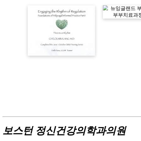
뉴잉글랜드 부
부치료과정
뎁데이나의 조절의 리듬과정
수료증
보스턴 정신건강의학과의원