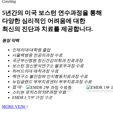
Greeting
5년간의
미국 보스턴 연수과정
을 통해
다양한 심리적인 어려움에 대한
최신의 진단과 치료를 제공
합니다.
원장 약력
인제의대/대학원 졸업
서울백병원 전공의과정 수료
국군부산병원 정신건강의학과 진료과장
보스턴 정신분석연구소 펠로우과정 수료
하버드의대 애착과정 수료
벡연구소 불안장애 인지행동치료과정 수료
뉴잉글랜드 부부치료센터 부부치료과정 수료
뎁 데이나의 조절의 리듬과정 수료
스티븐 포지스의 SSP과정 수료
EMDR I, II부 과정 수료
EMDR 2부 과정 수료증
EMDR 1부 
MORE VEIW